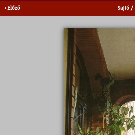
‹ Előző
Sajtó /