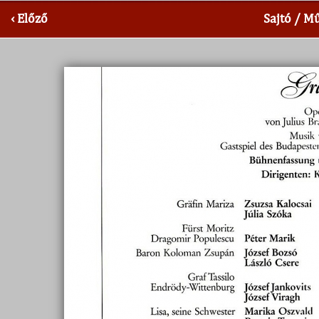
‹ Előző
Sajtó / M